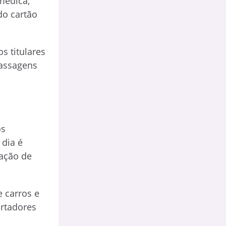
médica,
do cartão
s titulares
assagens
os
 dia é
zação de
 carros e
ortadores