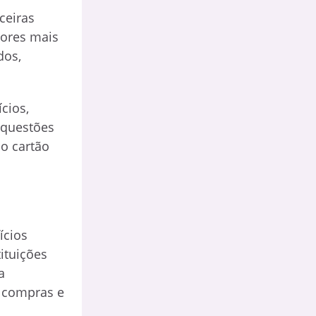
ceiras
dores mais
dos,
cios,
 questões
o cartão
ícios
ituições
a
r compras e