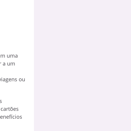
rem uma
er a um
 viagens ou
s
 cartões
enefícios