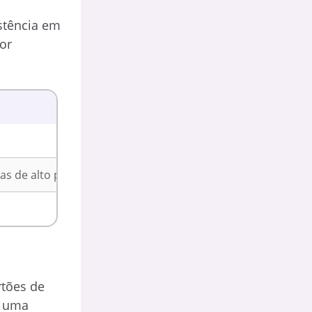
stência em
or
jas de alto padrão
rtões de
a uma