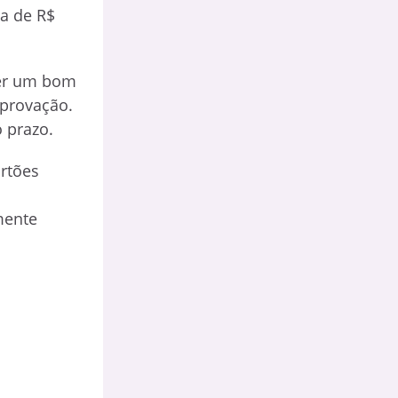
ma de R$
Ter um bom
aprovação.
 prazo.
rtões
mente