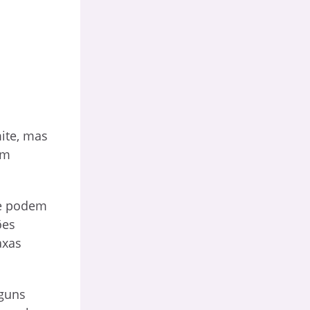
mite, mas
em
ue podem
ões
axas
lguns