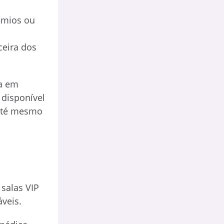
rêmios ou
ceira dos
ça em
 disponível
 até mesmo
 salas VIP
veis.