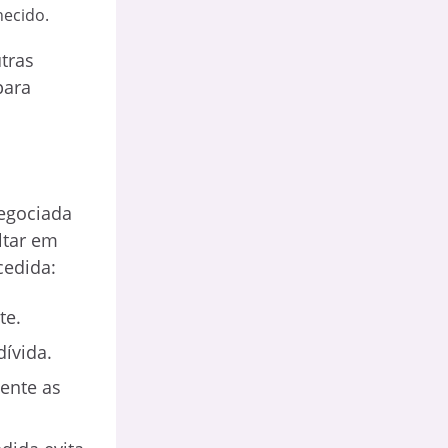
necido.
tras
para
negociada
ltar em
cedida:
te.
ívida.
ente as