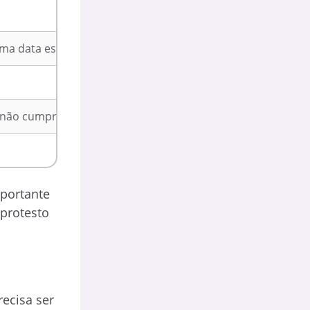
a data especificada.
 não cumprido.
mportante
 protesto
recisa ser