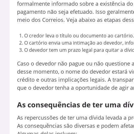
formalmente informado sobre a existência do d
pagamento não seja efetuado. Isso geralmente
meio dos Correios. Veja abaixo as etapas des
O credor leva o título ou documento ao cartório.
O cartório envia uma intimação ao devedor, inf
O devedor tem um prazo legal para quitar a dív
Caso o devedor não pague ou não questione a d
desse momento, o nome do devedor estará vincu
crédito e outras implicações legais. A transp
que o devedor tenha a oportunidade de agir a
As consequências de ter uma dív
As repercussões de ter uma dívida levada a pr
As consequências são diversas e podem afetar
Algumas delas incluem: