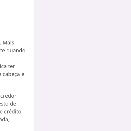
. Mais
nte quando
ca ter
e cabeça e
 credor
esto de
e crédito.
ada,