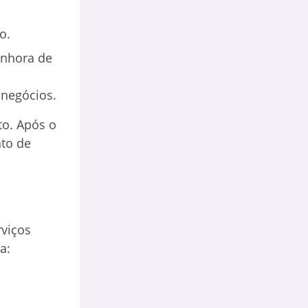
o.
enhora de
 negócios.
to. Após o
nto de
rviços
a: