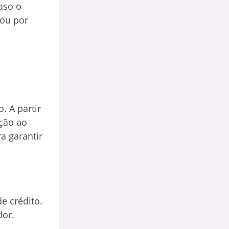
aso o
 ou por
. A partir
ição ao
a garantir
e crédito.
dor.