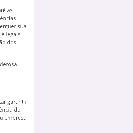
té as
uências
eerguer sua
 e legais
ção dos
derosa.
ar garantir
ência do
 ou empresa