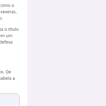
 como o
 severas,
o.
a o título
 tem um
defesa
io. De
tabela a