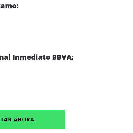
tamo:
onal Inmediato BBVA:
ITAR AHORA