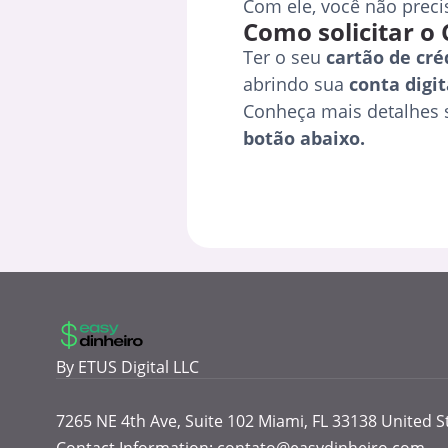
Com ele, você não preci
Como solicitar o 
Ter o seu
cartão de cré
abrindo sua
conta digit
Conheça mais detalhes 
botão abaixo.
By ETUS Digital LLC
7265 NE 4th Ave, Suite 102 Miami, FL 33138 United S
Contact Information:
contato@easydinheiro.com